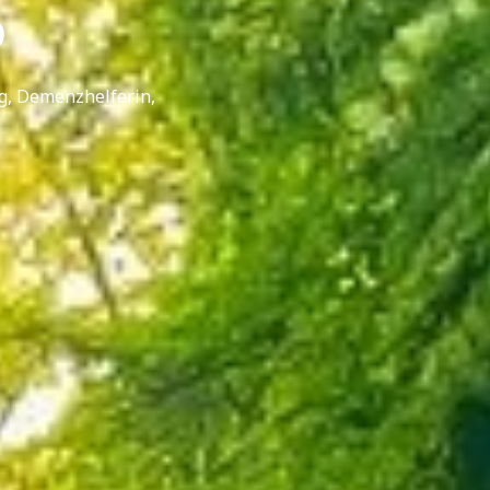
p
g, Demenzhelferin,