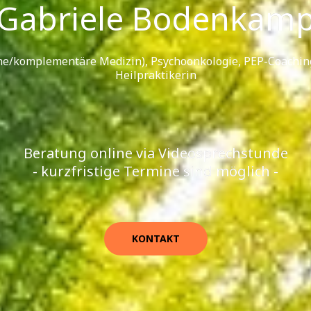
Gabriele Bodenkam
he/komplementäre Medizin), Psychoonkologie, PEP-Coachin
Heilpraktikerin
Beratung online via Videosprechstunde
- kurzfristige Termine sind möglich -
KONTAKT